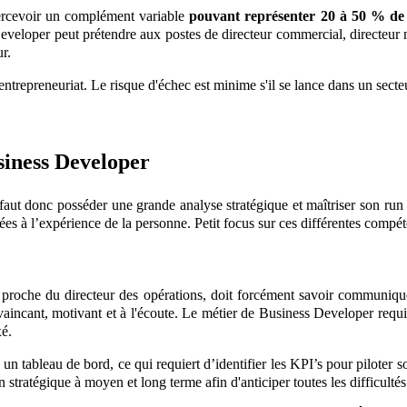
 percevoir un complément variable
pouvant représenter 20 à 50 % de 
eloper peut prétendre aux postes de directeur commercial, directeur mar
r.
ntrepreneuriat. Le risque d'échec est minime s'il se lance dans un secte
siness Developer
il faut donc posséder une grande analyse stratégique et maîtriser son ru
ées à l’expérience de la personne. Petit focus sur ces différentes compé
proche du directeur des opérations, doit forcément savoir communiquer
onvaincant, motivant et à l'écoute. Le métier de Business Developer requi
xé.
un tableau de bord, ce qui requiert d’identifier les KPI’s pour piloter s
on stratégique à moyen et long terme afin d'anticiper toutes les difficulté