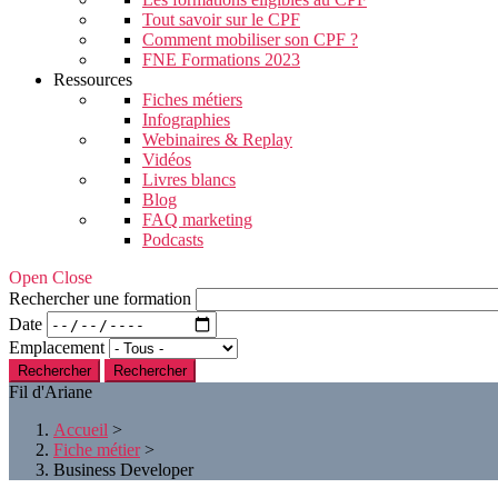
Tout savoir sur le CPF
Comment mobiliser son CPF ?
FNE Formations 2023
Ressources
Fiches métiers
Infographies
Webinaires & Replay
Vidéos
Livres blancs
Blog
FAQ marketing
Podcasts
Open Close
Rechercher une formation
Date
Emplacement
Rechercher
Fil d'Ariane
Accueil
>
Fiche métier
>
Business Developer