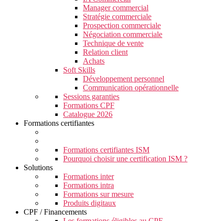
Manager commercial
Stratégie commerciale
Prospection commerciale
Négociation commerciale
Technique de vente
Relation client
Achats
Soft Skills
Développement personnel
Communication opérationnelle
Sessions garanties
Formations CPF
Catalogue 2026
Formations certifiantes
Formations certifiantes ISM
Pourquoi choisir une certification ISM ?
Solutions
Formations inter
Formations intra
Formations sur mesure
Produits digitaux
CPF / Financements
Les formations éligibles au CPF