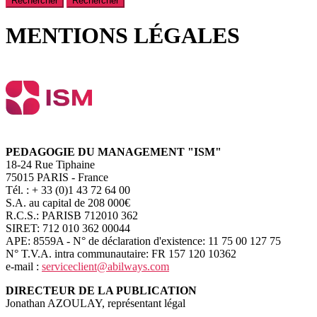
Rechercher
MENTIONS LÉGALES
PEDAGOGIE DU MANAGEMENT "ISM"
18-24 Rue Tiphaine
75015 PARIS - France
Tél. : + 33 (0)1 43 72 64 00
S.A. au capital de 208 000€
R.C.S.: PARISB 712010 362
SIRET: 712 010 362 00044
APE: 8559A - N° de déclaration d'existence: 11 75 00 127 75
N° T.V.A. intra communautaire: FR 157 120 10362
e-mail :
serviceclient@abilways.com
DIRECTEUR DE LA PUBLICATION
Jonathan AZOULAY, représentant légal