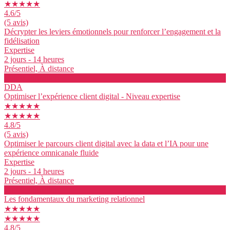
★★★★★
4.6
/5
(5 avis)
Décrypter les leviers émotionnels pour renforcer l’engagement et la
fidélisation
Expertise
2 jours - 14 heures
Présentiel, À distance
Voir la formation
DDA
Optimiser l’expérience client digital - Niveau expertise
★★★★★
★★★★★
4.8
/5
(5 avis)
Optimiser le parcours client digital avec la data et l’IA pour une
expérience omnicanale fluide
Expertise
2 jours - 14 heures
Présentiel, À distance
Voir la formation
Les fondamentaux du marketing relationnel
★★★★★
★★★★★
4.8
/5