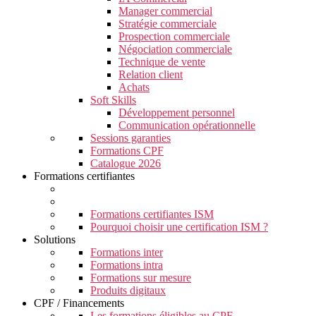
Manager commercial
Stratégie commerciale
Prospection commerciale
Négociation commerciale
Technique de vente
Relation client
Achats
Soft Skills
Développement personnel
Communication opérationnelle
Sessions garanties
Formations CPF
Catalogue 2026
Formations certifiantes
Formations certifiantes ISM
Pourquoi choisir une certification ISM ?
Solutions
Formations inter
Formations intra
Formations sur mesure
Produits digitaux
CPF / Financements
Les formations éligibles au CPF