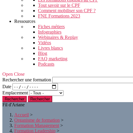
Tout savoir sur le CPF
Comment mobiliser son CPF ?
FNE Formations 2023
Ressources
Fiches métiers
Infographies
Webinaires & Replay
Vidéos
Livres blancs
Blog
FAQ marketing
Podcasts
Open Close
Rechercher une formation
Date
Emplacement
Rechercher
Fil d'Ariane
Accueil
>
Organisme de formation
>
Formation Management
>
Formation Leadership
>