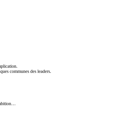
plication.
stiques communes des leaders.
’ambition…