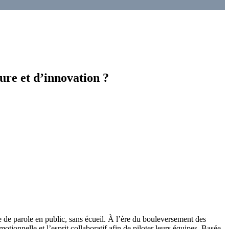
re et d’innovation ?
e de parole en public, sans écueil. À l’ère du bouleversement des
émotionnelle et l’esprit collaboratif afin de piloter leurs équipes. Basée