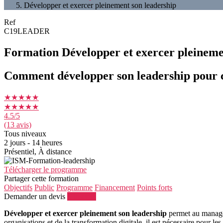
Développer et exercer pleinement son leadership
Ref
C19LEADER
Formation Développer et exercer pleineme
Comment développer son leadership pour co
★★★★★
★★★★★
4.5
/5
(13 avis)
Tous niveaux
2 jours - 14 heures
Présentiel, À distance
Télécharger le programme
Partager cette formation
Objectifs
Public
Programme
Financement
Points forts
Demander un devis
S'inscrire
Développer et exercer pleinement son leadership
permet au manager 
organisations et de la transformation digitale, il est nécessaire pour les