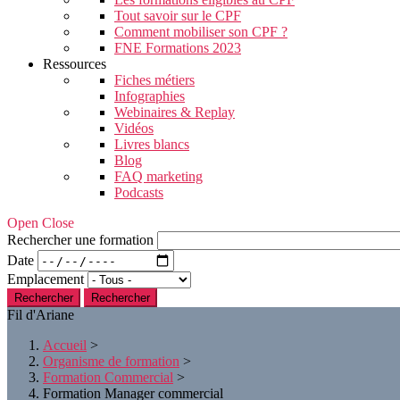
Tout savoir sur le CPF
Comment mobiliser son CPF ?
FNE Formations 2023
Ressources
Fiches métiers
Infographies
Webinaires & Replay
Vidéos
Livres blancs
Blog
FAQ marketing
Podcasts
Open Close
Rechercher une formation
Date
Emplacement
Rechercher
Fil d'Ariane
Accueil
>
Organisme de formation
>
Formation Commercial
>
Formation Manager commercial