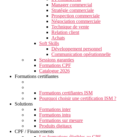
Manager commercial
Stratégie commerciale
Prospection commerciale
Négociation commerciale
Technique de vente
Relation client
Achats
Soft Skills
Développement personnel
Communication opérationnelle
Sessions garanties
Formations CPF
Catalogue 2026
Formations certifiantes
Formations certifiantes ISM
Pourquoi choisir une certification ISM ?
Solutions
Formations inter
Formations intra
Formations sur mesure
Produits digitaux
CPF / Financements
Les formations éligibles au CPF