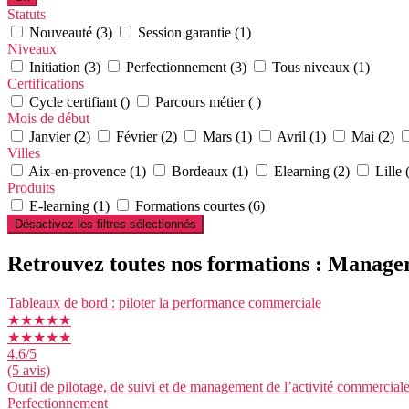
Statuts
Nouveauté (3)
Session garantie (1)
Niveaux
Initiation (3)
Perfectionnement (3)
Tous niveaux (1)
Certifications
Cycle certifiant ()
Parcours métier ( )
Mois de début
Janvier (2)
Février (2)
Mars (1)
Avril (1)
Mai (2)
Villes
Aix-en-provence (1)
Bordeaux (1)
Elearning (2)
Lille 
Produits
E-learning (1)
Formations courtes (6)
Désactivez les filtres sélectionnés
Retrouvez toutes nos formations : Manag
Tableaux de bord : piloter la performance commerciale
★★★★★
★★★★★
4.6
/5
(5 avis)
Outil de pilotage, de suivi et de management de l’activité commercial
Perfectionnement