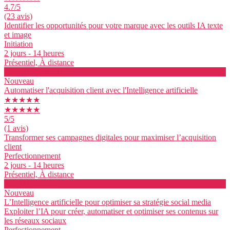
4.7
/5
(23 avis)
Identifier les opportunités pour votre marque avec les outils IA texte
et image
Initiation
2 jours - 14 heures
Présentiel, À distance
Voir la formation
Nouveau
Automatiser l'acquisition client avec l'Intelligence artificielle
★★★★★
★★★★★
5
/5
(1 avis)
Transformer ses campagnes digitales pour maximiser l’acquisition
client
Perfectionnement
2 jours - 14 heures
Présentiel, À distance
Voir la formation
Nouveau
L’Intelligence artificielle pour optimiser sa stratégie social media
Exploiter l’IA pour créer, automatiser et optimiser ses contenus sur
les réseaux sociaux
Perfectionnement