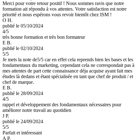
Merci pour votre retour positif ! Nous sommes ravis que notre
formation ait répondu à vos attentes. Votre satisfaction est notre
priorité et nous espérons vous revoir bientôt chez ISM !
O H.
publié le 05/10/2024
4
/5
très bonne formation et très bon formateur
E B.
publié le 02/10/2024
5
/5
Je mets la note de5/5 car en effet cela reprends bien les bases et les
fondamentaux du marketing, cependant cela ne correspondait pas à
mes attentes de part cette connaissance déja acquise ayant fait mes
études là dedans et étant spécialisée en tant que chef de produit / et
chef de marque.
E B.
publié le 28/09/2024
4
/5
rappel et développement des fondamentaux nécessaires pour
améliorer notre travail au quotidien
J P.
publié le 24/09/2024
5
/5
Parfait et intéressant
A P.