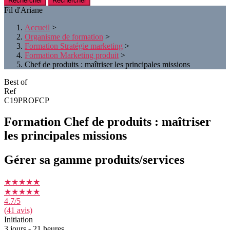
Rechercher
Fil d'Ariane
Accueil
>
Organisme de formation
>
Formation Stratégie marketing
>
Formation Marketing produit
>
Chef de produits : maîtriser les principales missions
Best of
Ref
C19PROFCP
Formation Chef de produits : maîtriser
les principales missions
Gérer sa gamme produits/services
★★★★★
★★★★★
4.7
/5
(41 avis)
Initiation
3 jours - 21 heures