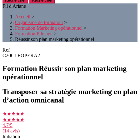
Rechercher
Fil d'Ariane
Accueil
>
Organisme de formation
>
Formation Marketing opérationnel
>
Formation Pilotage
>
Réussir son plan marketing opérationnel
Ref
C20CLEOPERA2
Formation Réussir son plan marketing
opérationnel
Transposer sa stratégie marketing en plan
d’action omnicanal
★★★★★
★★★★★
4.7
/5
(14 avis)
Initiation