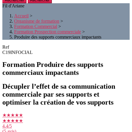
Rechercher
Fil d'Ariane
Accueil
>
Organisme de formation
>
Formation Commercial
>
Formation Prospection commerciale
>
Produire des supports commerciaux impactants
Ref
C19INFOCIAL
Formation Produire des supports
commerciaux impactants
Décupler l’effet de sa communication
commerciale par ses supports et
optimiser la création de vos supports
★★★★★
★★★★★
4.4
/5
(5 avis)