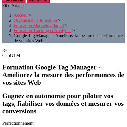
Rechercher
Fil d'Ariane
Accueil
>
Organisme de formation
>
Formation Marketing digital
>
Formation Tracking et Analytics
>
Google Tag Manager - Améliorez la mesure des performances
de vos sites Web
Ref
C25GTM
Formation Google Tag Manager -
Améliorez la mesure des performances de
vos sites Web
Gagnez en autonomie pour piloter vos
tags, fiabiliser vos données et mesurer vos
conversions
Perfectionnement