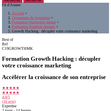
Rechercher
Fil d'Ariane
Accueil
>
Organisme de formation
>
Formation Marketing digital
>
Formation Stratégie digitale
>
Growth Hacking : décupler votre croissance marketing
Best of
Ref
C19GROWTHMK
Formation Growth Hacking : décupler
votre croissance marketing
Accélérer la croissance de son entreprise
★★★★★
★★★★★
4.8
/5
(16 avis)
Expertise
2 jours - 14 heures