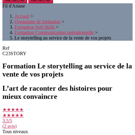
Rechercher
Fil d'Ariane
Accueil
>
Organisme de formation
>
Formation Soft Skills
>
Formation Communication opérationnelle
>
Le storytelling au service de la vente de vos projets
Ref
C23STORY
Formation Le storytelling au service de la
vente de vos projets
L’art de raconter des histoires pour
mieux convaincre
★★★★★
★★★★★
3.5
/5
(2 avis)
Tous niveaux