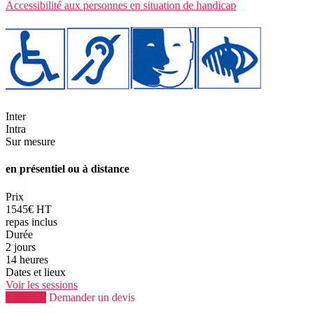
Accessibilité aux personnes en situation de handicap
Inter
Intra
Sur mesure
en présentiel ou à distance
Prix
1545€ HT
repas inclus
Durée
2 jours
14 heures
Dates et lieux
Voir les sessions
S'inscrire
Demander un devis