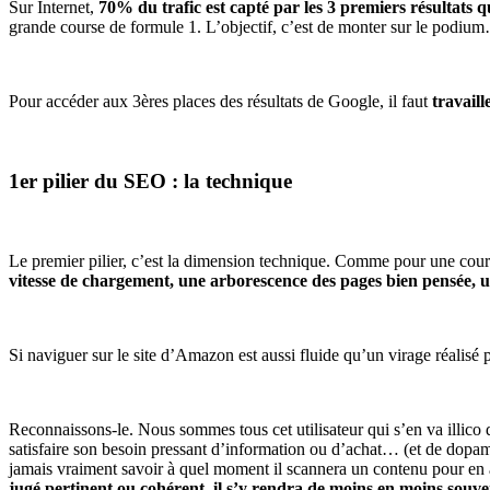
Sur Internet,
70% du trafic est capté par les 3 premiers résultats 
grande course de formule 1. L’objectif, c’est de monter sur le podium
Pour accéder aux 3ères places des résultats de Google, il faut
travaill
1er pilier du SEO : la technique
Le premier pilier, c’est la dimension technique. Comme pour une course a
vitesse de chargement, une arborescence des pages bien pensée, u
Si naviguer sur le site d’Amazon est aussi fluide qu’un virage réalisé
Reconnaissons-le. Nous sommes tous cet utilisateur qui s’en va illico
satisfaire son besoin pressant d’information ou d’achat… (et de dopamin
jamais vraiment savoir à quel moment il scannera un contenu pour en a
jugé pertinent ou cohérent, il s’y rendra de moins en moins souve