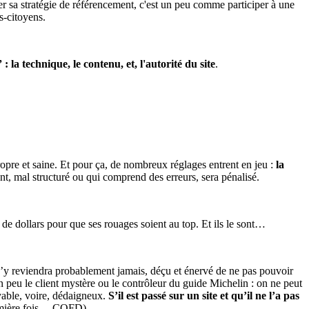
er sa stratégie de référencement, c'est un peu comme participer à une
s-citoyens.
 la technique, le contenu, et, l'autorité du site
.
propre et saine. Et pour ça, de nombreux réglages entrent en jeu :
la
ent, mal structuré ou qui comprend des erreurs, sera pénalisé.
de dollars pour que ses rouages soient au top. Et ils le sont…
 n’y reviendra probablement jamais, déçu et énervé de ne pas pouvoir
un peu le client mystère ou le contrôleur du guide Michelin : on ne peut
yable, voire, dédaigneux.
S’il est passé sur un site et qu’il ne l’a pas
emière fois… CQFD).