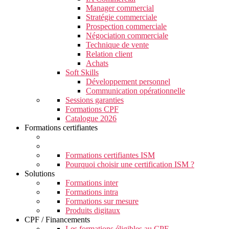
Manager commercial
Stratégie commerciale
Prospection commerciale
Négociation commerciale
Technique de vente
Relation client
Achats
Soft Skills
Développement personnel
Communication opérationnelle
Sessions garanties
Formations CPF
Catalogue 2026
Formations certifiantes
Formations certifiantes ISM
Pourquoi choisir une certification ISM ?
Solutions
Formations inter
Formations intra
Formations sur mesure
Produits digitaux
CPF / Financements
Les formations éligibles au CPF