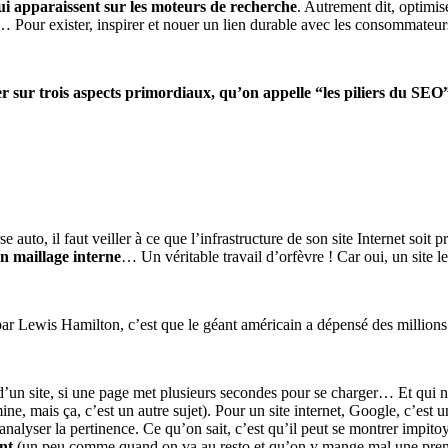
qui apparaissent sur les moteurs de recherche
. Autrement dit, optimis
… Pour exister, inspirer et nouer un lien durable avec les consommateur
er sur trois aspects primordiaux, qu’on appelle “les piliers du SEO” :
uto, il faut veiller à ce que l’infrastructure de son site Internet soit 
n maillage interne
… Un véritable travail d’orfèvre ! Car oui, un site l
 par Lewis Hamilton, c’est que le géant américain a dépensé des millions 
 d’un site, si une page met plusieurs secondes pour se charger… Et qui
e, mais ça, c’est un autre sujet). Pour un site internet, Google, c’est 
nalyser la pertinence. Ce qu’on sait, c’est qu’il peut se montrer impito
nt
(un peu comme quand on va au resto et qu’on y mange mal une pr