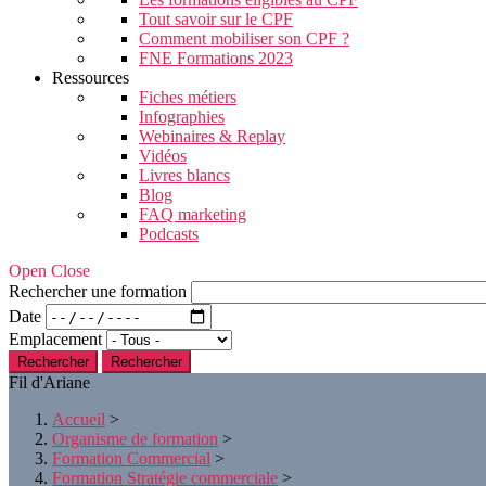
Tout savoir sur le CPF
Comment mobiliser son CPF ?
FNE Formations 2023
Ressources
Fiches métiers
Infographies
Webinaires & Replay
Vidéos
Livres blancs
Blog
FAQ marketing
Podcasts
Open Close
Rechercher une formation
Date
Emplacement
Rechercher
Fil d'Ariane
Accueil
>
Organisme de formation
>
Formation Commercial
>
Formation Stratégie commerciale
>