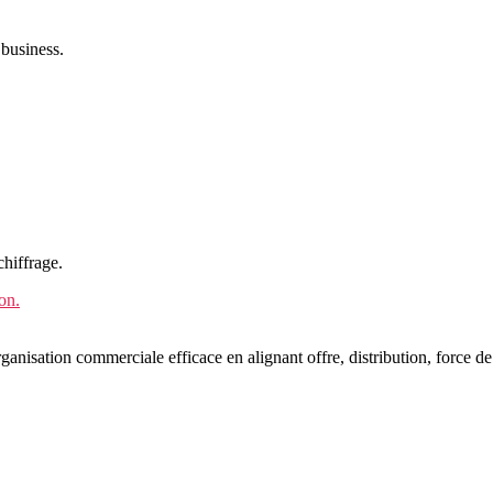
 business.
chiffrage.
on.
rganisation commerciale efficace en alignant offre, distribution, force d