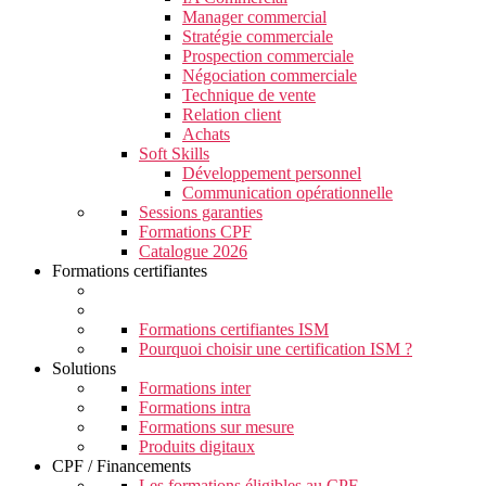
Manager commercial
Stratégie commerciale
Prospection commerciale
Négociation commerciale
Technique de vente
Relation client
Achats
Soft Skills
Développement personnel
Communication opérationnelle
Sessions garanties
Formations CPF
Catalogue 2026
Formations certifiantes
Formations certifiantes ISM
Pourquoi choisir une certification ISM ?
Solutions
Formations inter
Formations intra
Formations sur mesure
Produits digitaux
CPF / Financements
Les formations éligibles au CPF