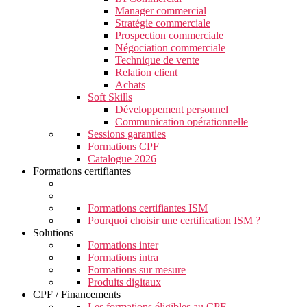
Manager commercial
Stratégie commerciale
Prospection commerciale
Négociation commerciale
Technique de vente
Relation client
Achats
Soft Skills
Développement personnel
Communication opérationnelle
Sessions garanties
Formations CPF
Catalogue 2026
Formations certifiantes
Formations certifiantes ISM
Pourquoi choisir une certification ISM ?
Solutions
Formations inter
Formations intra
Formations sur mesure
Produits digitaux
CPF / Financements
Les formations éligibles au CPF