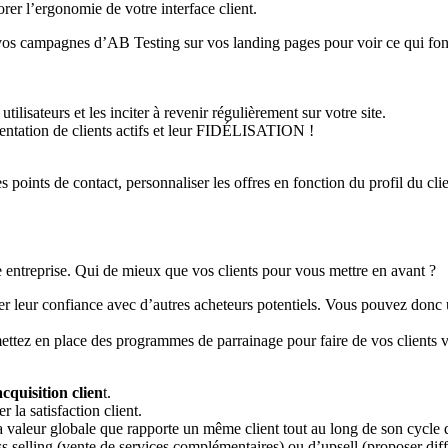
er l’ergonomie de votre interface client.
 vos campagnes d’AB Testing sur vos landing pages pour voir ce qui f
tilisateurs et les inciter à revenir régulièrement sur votre site.
entation de clients actifs et leur FIDÉLISATION !
 les points de contact, personnaliser les offres en fonction du profil du
une entreprise. Qui de mieux que vos clients pour vous mettre en avant ?
ger leur confiance avec d’autres acheteurs potentiels. Vous pouvez donc 
, mettez en place des programmes de parrainage pour faire de vos clients
quisition clien
t.
 la satisfaction client.
r la valeur globale que rapporte un même client tout au long de son cycle 
 selling (vente de services complémentaires) ou d’upsell (proposer diff