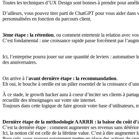
Toutes les techniques d’UX Design sont bonnes à prendre pour amélior
D’ailleurs, vous pouvez tirer parti de ChatGPT pour vous aider dans
personnalisées en fonction du parcours client.
3ème étape : la rétention
, ou comment entretenir la relation avec vos u
C’est fondamental : une croissance rapide passe forcément par l’augm
Ici, l’entreprise pourra jouer sur une quantité de leviers : automatiser
des anniversaires.
On arrive à l’
avant dernière étape : la recommandation
.
Eh oui, le bouche à oreille est un pilier essentiel de la croissance d’
À ce stade, le growth hacker aura à coeur d’inciter ses clients à parta
recueillir des témoignages sur votre site internet.
Toujours dans cette logique de faire grossir votre base d’utilisateurs
Dernière étape de la méthodologie AARRR : la baisse du coût d’ac
C’est la dernière étape : comment augmenter ses revenus sans détériorer
Ici, la notion clé est celle de la lifetime value. C’est à dire augmente
Pour cela, vous pouvez notamment mettre en place des actions de cross