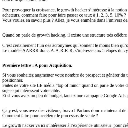
Pour provoquer la croissance, le growth hacker s’intéresse à la notion
acheteurs, comment faire pour faire passer ce taux à 1, 2, 3, 5, 10% ?
Vous voulez en savoir plus ? Allez, je vous emmène dans l’univers des 
Quand on parle de growth hacking, il existe une structure très célèbre p
C’est certainement l’un des acronymes qui sonnent le moins bien qu’on n
Le modèle AARRR donc, A-A-R-R-R, s’intéresse aux 5 étapes du cycle de
Première lettre : A pour Acquisition.
Si vous souhaitez augmenter votre nombre de prospect et générer du traf
positionner.
Faites de votre site LE média “top of mind” quand on parle de votre d
sujets qui intéressent votre cible.
Et si vous avez un peu de budget, lancez une campagne Google Ads pou
Ça y est, vous avez des visiteurs, bravo ! Parlons donc maintenant de
Comment faire pour accélérer le processus de vente ?
Le growth hacker va ici s’intéresser à l’expérience utilisateur pour c